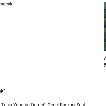
ınacak.
A
ak”
 Tesis Yönetim Derneği Genel Başkanı Suat