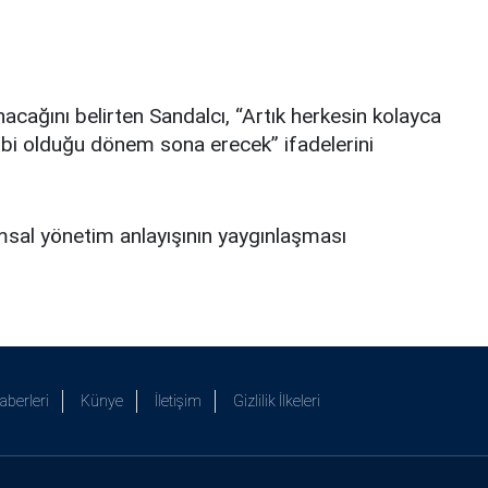
cağını belirten Sandalcı, “Artık herkesin kolayca
hibi olduğu dönem sona erecek” ifadelerini
sal yönetim anlayışının yaygınlaşması
aberleri
Künye
İletişim
Gizlilik İlkeleri