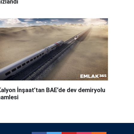
ızlandı
Kalyon İnşaat’tan BAE’de dev demiryolu
hamlesi