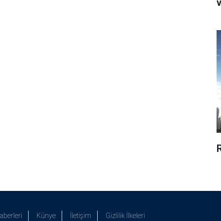
v
R
aberleri
Künye
İletişim
Gizlilik İlkeleri