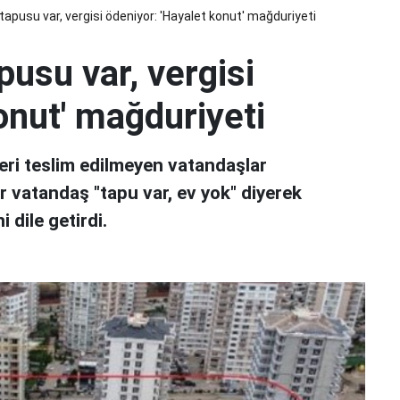
apusu var, vergisi ödeniyor: 'Hayalet konut' mağduriyeti
usu var, vergisi
onut' mağduriyeti
leri teslim edilmeyen vatandaşlar
ir vatandaş "tapu var, ev yok" diyerek
 dile getirdi.