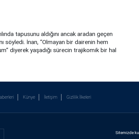
yılında tapusunu aldığını ancak aradan geçen
nı söyledi. İnan, “Olmayan bir dairenin hem
” diyerek yaşadığı sürecin trajikomik bir hal
aberleri
Künye
İletişim
Gizlilik İlkeleri
Sitemizde kull