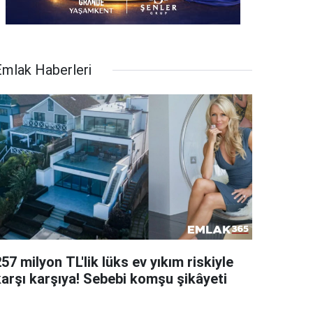
Emlak Haberleri
57 milyon TL'lik lüks ev yıkım riskiyle
karşı karşıya! Sebebi komşu şikâyeti