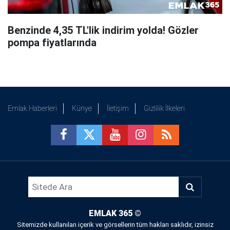
Benzinde 4,35 TL'lik indirim yolda! Gözler
pompa fiyatlarında
Emlak Haberleri
Künye
İletişim
Gizlilik İlkeleri
EMLAK 365
©
Sitemizde kullanılan içerik ve görsellerin tüm hakları saklıdır, izinsiz