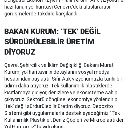
Döngüsel Ekonomi Eylem Planı ve Sıfır Atık vizyonu ile
hazırlanan yol haritası Cenevre’deki uluslararası
görüşmelerde takdirle karşılandı.
BAKAN KURUM: ‘TEK’ DEĞİL
SÜRDÜRÜLEBİLİR ÜRETİM
DİYORUZ
Çevre, Şehircilik ve İklim Değişikliği Bakanı Murat
Kurum, yol haritasının detaylarını sosyal medya
hesabından paylaştı: Sıfır Atık vizyonumuzla tarihi bir
adımı daha atıyoruz. Tek kullanımlık plastiklerde
kısıtlamaya gidiyor, denizlere ve ekosisteme sahip
çıkıyoruz. Sektörü döngüsel ekonomiye yönlendirip
‘tek’ değil sürdürülebilir üretim diyoruz. Depozito
Sistemi gibi uygulamalarla destekleyeceğimiz “Tek
Kullanımlık Plastikler, Deniz Çöpleri ve Mikroplastikler
Yol Haritamız” hayırlı olsun.