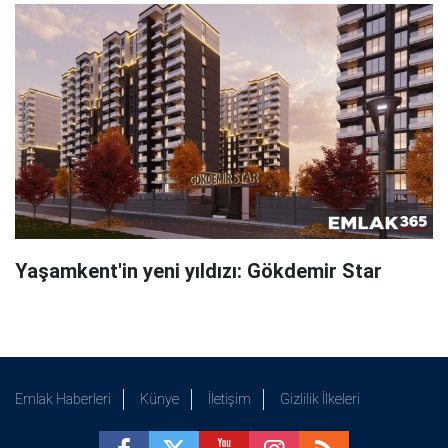
Yaşamkent'in yeni yıldızı: Gökdemir Star
Emlak Haberleri
Künye
İletişim
Gizlilik İlkeleri