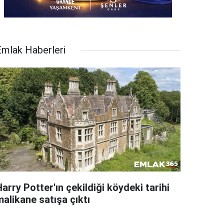
Emlak Haberleri
arry Potter'ın çekildiği köydeki tarihi
alikane satışa çıktı