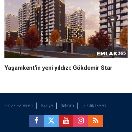
Yaşamkent'in yeni yıldızı: Gökdemir Star
Emlak Haberleri
Künye
İletişim
Gizlilik İlkeleri