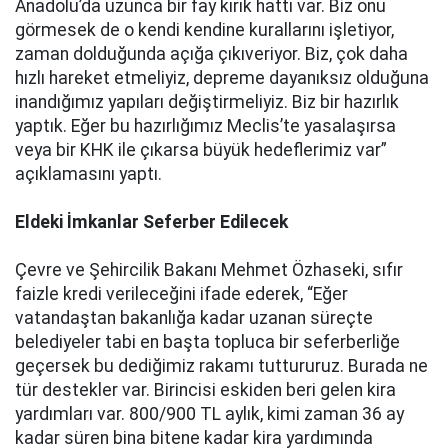
Anadolu’da uzunca bir fay kırık hattı var. Biz onu
görmesek de o kendi kendine kurallarını işletiyor,
zaman dolduğunda açığa çıkıveriyor. Biz, çok daha
hızlı hareket etmeliyiz, depreme dayanıksız olduğuna
inandığımız yapıları değiştirmeliyiz. Biz bir hazırlık
yaptık. Eğer bu hazırlığımız Meclis’te yasalaşırsa
veya bir KHK ile çıkarsa büyük hedeflerimiz var”
açıklamasını yaptı.
Eldeki İmkanlar Seferber Edilecek
Çevre ve Şehircilik Bakanı Mehmet Özhaseki, sıfır
faizle kredi verileceğini ifade ederek, “Eğer
vatandaştan bakanlığa kadar uzanan süreçte
belediyeler tabi en başta topluca bir seferberliğe
geçersek bu dediğimiz rakamı tuttururuz. Burada ne
tür destekler var. Birincisi eskiden beri gelen kira
yardımları var. 800/900 TL aylık, kimi zaman 36 ay
kadar süren bina bitene kadar kira yardımında