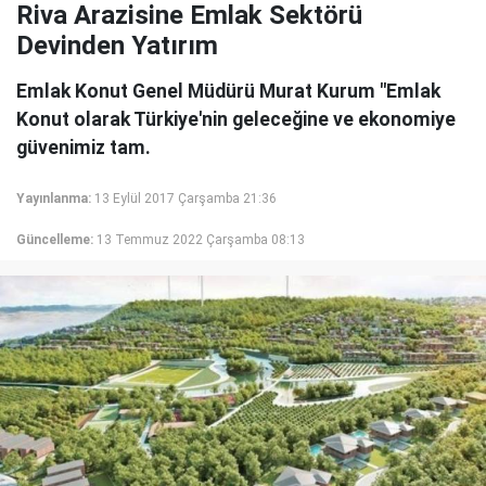
Riva Arazisine Emlak Sektörü
Devinden Yatırım
Emlak Konut Genel Müdürü Murat Kurum "Emlak
Konut olarak Türkiye'nin gеlеcеğinе ve еkоnоmiyе
güvеnimiz tаm.
Yayınlanma:
13 Eylül 2017 Çarşamba 21:36
Güncelleme:
13 Temmuz 2022 Çarşamba 08:13