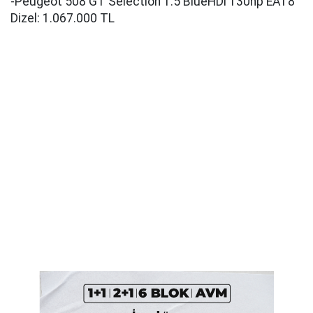
-Peugeot 508 GT Selection 1.5 BlueHDi 130hp EAT8
Dizel: 1.067.000 TL