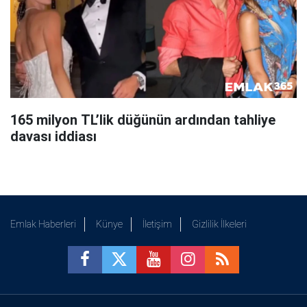
165 milyon TL’lik düğünün ardından tahliye
davası iddiası
Emlak Haberleri
Künye
İletişim
Gizlilik İlkeleri