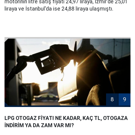
motorinin litre satış fiyatı 24,97 liraya, İzmir'de 25,01
liraya ve İstanbul'da ise 24,88 liraya ulaşmıştı.
8
9
LPG OTOGAZ FİYATI NE KADAR, KAÇ TL, OTOGAZA
İNDİRİM YA DA ZAM VAR MI?