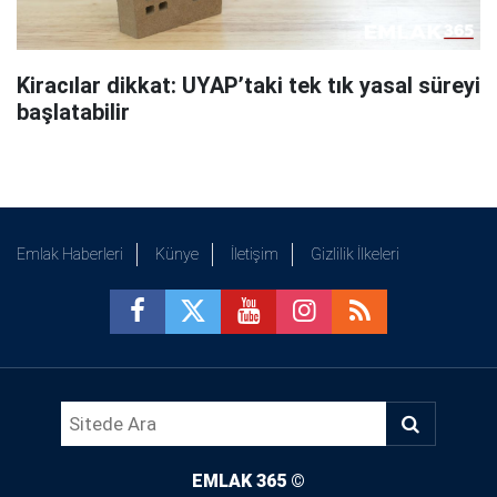
Kiracılar dikkat: UYAP’taki tek tık yasal süreyi
başlatabilir
Emlak Haberleri
Künye
İletişim
Gizlilik İlkeleri
EMLAK 365
©