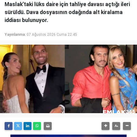
Maslak’taki lüks daire için tahliye davası açtığı ileri
sürüldü. Dava dosyasının odağında alt kiralama
iddiası bulunuyor.
Yayınlanma:
07 Ağustos 2026 Cuma 22:45