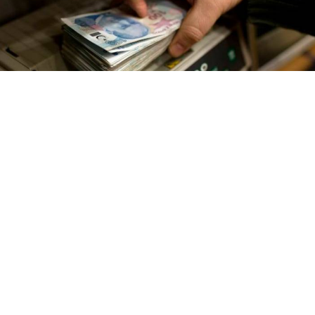
Artan nakit ihtiyacı ve bankalar arasındaki rekabet,
ağustos ayında kredi kampanyalarını yeniden