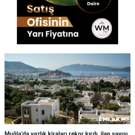
Muğla'da yazlık kiraları rekor kırdı, ilan sayısı