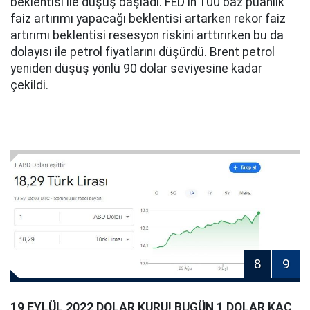
beklentisi ile düşüş başladı. FED'in 100 baz puanlık
faiz artırımı yapacağı beklentisi artarken rekor faiz
artırımı beklentisi resesyon riskini arttırırken bu da
dolayısı ile petrol fiyatlarını düşürdü. Brent petrol
yeniden düşüş yönlü 90 dolar seviyesine kadar
çekildi.
8
9
19 EYLÜL 2022 DOLAR KURU! BUGÜN 1 DOLAR KAÇ