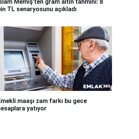
İslam Memiş'ten gram altın tahmini: 8
bin TL senaryosunu açıkladı
Emekli maaşı zam farkı bu gece
hesaplara yatıyor