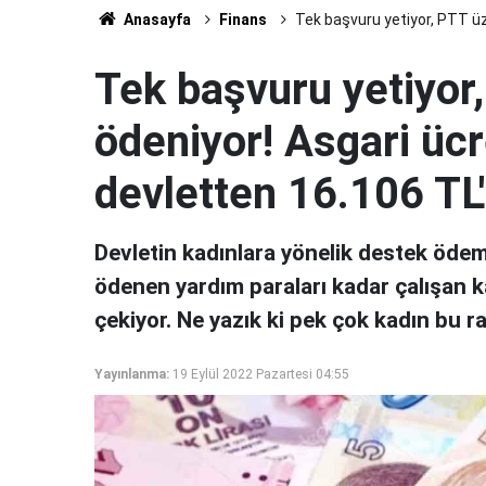
Anasayfa
Finans
Tek başvuru yetiyor, PTT üz
Tek başvuru yetiyor
ödeniyor! Asgari ücr
devletten 16.106 TL
Devletin kadınlara yönelik destek öde
ödenen yardım paraları kadar çalışan k
çekiyor. Ne yazık ki pek çok kadın bu r
Yayınlanma:
19 Eylül 2022 Pazartesi 04:55