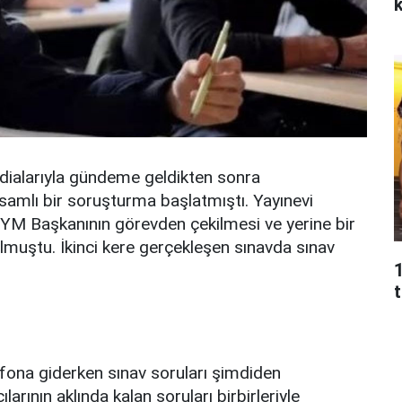
k
 iddialarıyla gündeme geldikten sonra
mlı bir soruşturma başlatmıştı. Yayınevi
YM Başkanının görevden çekilmesi ve yerine bir
lmuştu. İkinci kere gerçekleşen sınavda sınav
t
lefona giderken sınav soruları şimdiden
arının aklında kalan soruları birbirleriyle