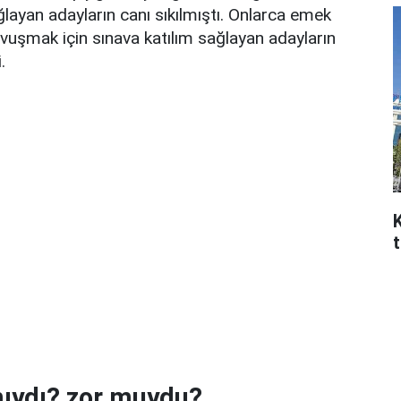
ayan adayların canı sıkılmıştı. Onlarca emek
vuşmak için sınava katılım sağlayan adayların
.
t
mıydı? zor muydu?