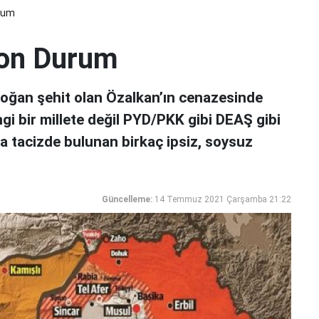
rum
Son Durum
rdoğan şehit olan Özalkan’ın cenazesinde
ngi bir millete değil PYD/PKK gibi DEAŞ gibi
za tacizde bulunan birkaç ipsiz, soysuz
Güncelleme:
14 Temmuz 2021 Çarşamba 21:22