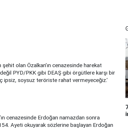
n şehit olan Özalkan’ın cenazesinde harekat
te değil PYD/PKK gibi DEAŞ gibi örgütlere karşı bir
 ipsiz, soysuz teröriste rahat vermeyeceğiz.’
an’ın cenazesinde Erdoğan namazdan sonra
154. Ayeti okuyarak sözlerine başlayan Erdoğan