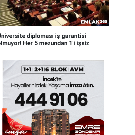
niversite diploması iş garantisi
olmuyor! Her 5 mezundan 1'i işsiz