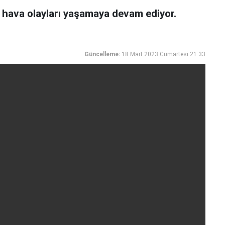
lı hava olayları yaşamaya devam ediyor.
Güncelleme:
18 Mart 2023 Cumartesi 21:33