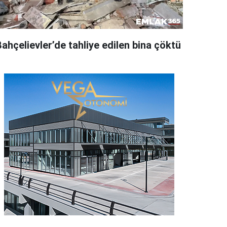
ahçelievler’de tahliye edilen bina çöktü