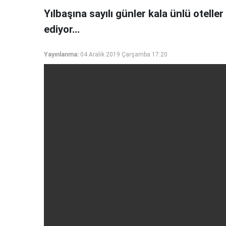
Yılbaşına sayılı günler kala ünlü otell
ediyor...
Yayınlanma:
04 Aralık 2019 Çarşamba 17:20