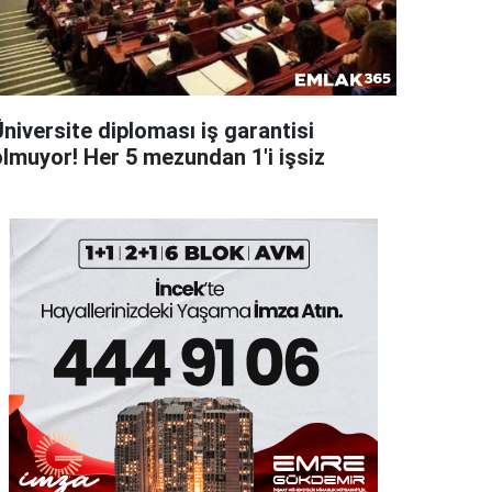
niversite diploması iş garantisi
olmuyor! Her 5 mezundan 1'i işsiz