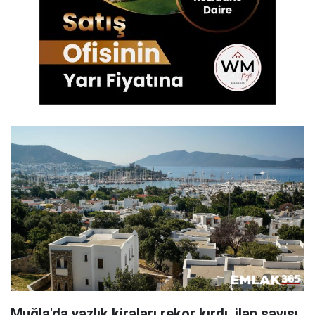
Muğla'da yazlık kiraları rekor kırdı, ilan sayısı