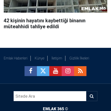
42 kişinin hayatını kaybettiği binanın
müteahhidi tahliye edildi
Emlak Haberleri
Künye
İletişim
Gizlilik İlkeleri
EMLAK 365
©