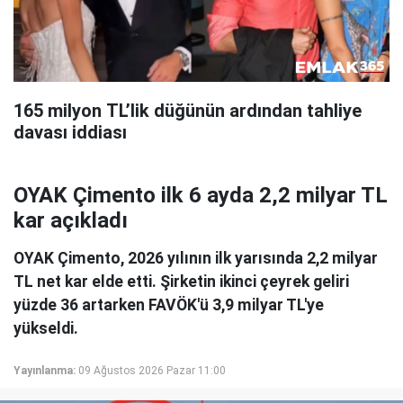
165 milyon TL’lik düğünün ardından tahliye
davası iddiası
OYAK Çimento ilk 6 ayda 2,2 milyar TL
kar açıkladı
OYAK Çimento, 2026 yılının ilk yarısında 2,2 milyar
TL net kar elde etti. Şirketin ikinci çeyrek geliri
yüzde 36 artarken FAVÖK'ü 3,9 milyar TL'ye
yükseldi.
Yayınlanma:
09 Ağustos 2026 Pazar 11:00