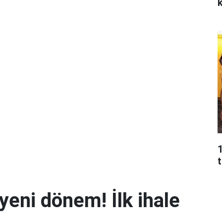
k
t
yeni dönem! İlk ihale