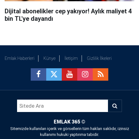
Dijital abonelikler cep yakıyor! Aylık maliyet 4
bin TL'ye dayandı
Emlak Haberleri
Künye
İletişim
Gizlilik İlkeleri
EMLAK 365
©
Sitemizde kullanılan içerik ve görsellerin tüm hakları saklıdır, izinsiz
kullanımı hukuki yaptırıma tabidir.