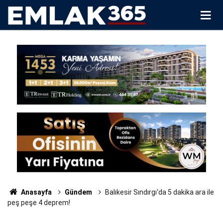
Anasayfa
Gündem
Balıkesir Sındırgı'da 5 dakika ara ile
peş peşe 4 deprem!