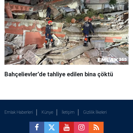
Bahçelievler’de tahliye edilen bina çöktü
Emlak Haberleri
Künye
İletişim
Gizlilik İlkeleri