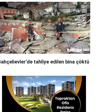
ahçelievler’de tahliye edilen bina çöktü