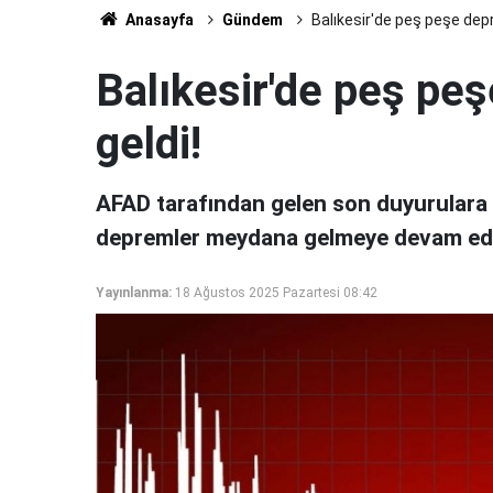
Anasayfa
Gündem
Balıkesir'de peş peşe dep
Balıkesir'de peş p
geldi!
AFAD tarafından gelen son duyurulara g
depremler meydana gelmeye devam edi
Yayınlanma:
18 Ağustos 2025 Pazartesi 08:42