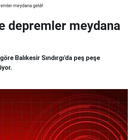
remler meydana geldi!
eşe depremler meydana
öre Balıkesir Sındırgı'da peş peşe
yor.