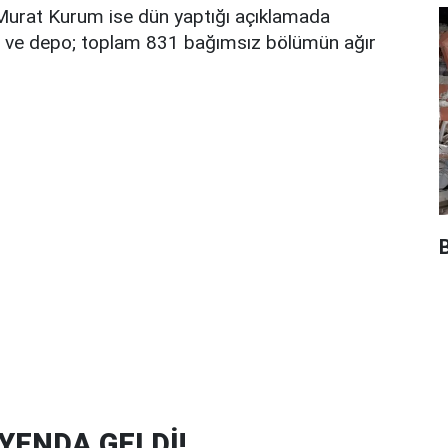
nı Murat Kurum ise dün yaptığı açıklamada
 ahır ve depo; toplam 831 bağımsız bölümün ağır
B
YENDA GELDİ!