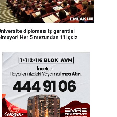
niversite diploması iş garantisi
olmuyor! Her 5 mezundan 1'i işsiz