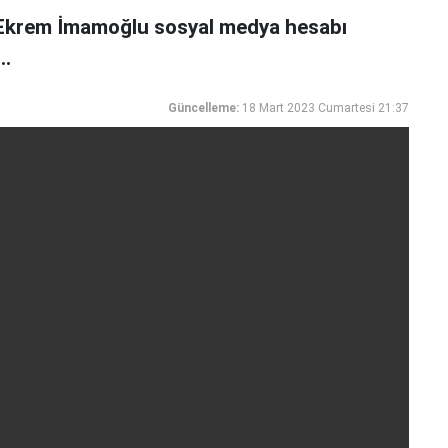
 Ekrem İmamoğlu sosyal medya hesabı
..
Güncelleme:
18 Mart 2023 Cumartesi 21:37