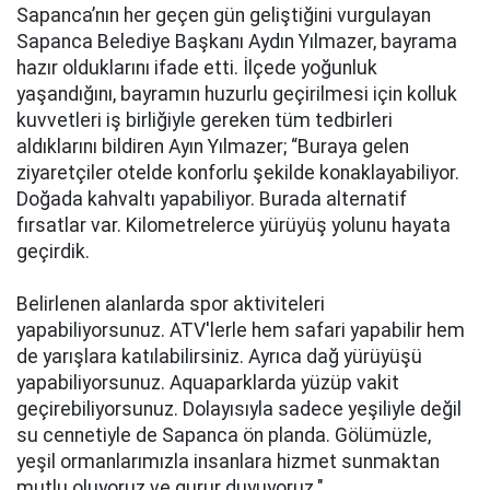
Sapanca’nın her geçen gün geliştiğini vurgulayan
Sapanca Belediye Başkanı Aydın Yılmazer, bayrama
hazır olduklarını ifade etti. İlçede yoğunluk
yaşandığını, bayramın huzurlu geçirilmesi için kolluk
kuvvetleri iş birliğiyle gereken tüm tedbirleri
aldıklarını bildiren Ayın Yılmazer; “Buraya gelen
ziyaretçiler otelde konforlu şekilde konaklayabiliyor.
Doğada kahvaltı yapabiliyor. Burada alternatif
fırsatlar var. Kilometrelerce yürüyüş yolunu hayata
geçirdik.
Belirlenen alanlarda spor aktiviteleri
yapabiliyorsunuz. ATV'lerle hem safari yapabilir hem
de yarışlara katılabilirsiniz. Ayrıca dağ yürüyüşü
yapabiliyorsunuz. Aquaparklarda yüzüp vakit
geçirebiliyorsunuz. Dolayısıyla sadece yeşiliyle değil
su cennetiyle de Sapanca ön planda. Gölümüzle,
yeşil ormanlarımızla insanlara hizmet sunmaktan
mutlu oluyoruz ve gurur duyuyoruz."