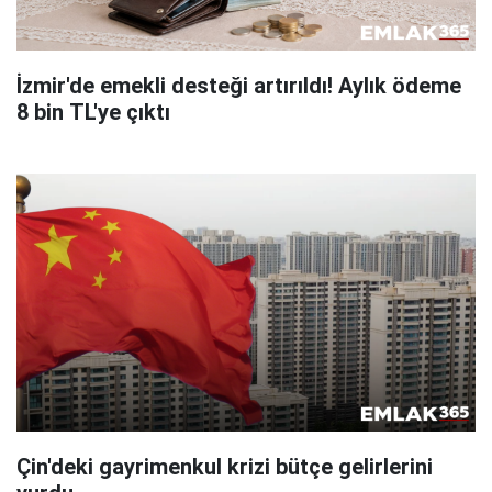
İzmir'de emekli desteği artırıldı! Aylık ödeme
8 bin TL'ye çıktı
Çin'deki gayrimenkul krizi bütçe gelirlerini