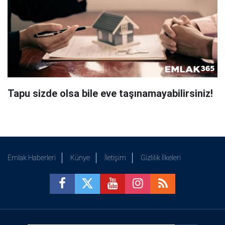
Tapu sizde olsa bile eve taşınamayabilirsiniz!
Emlak Haberleri
Künye
İletişim
Gizlilik İlkeleri