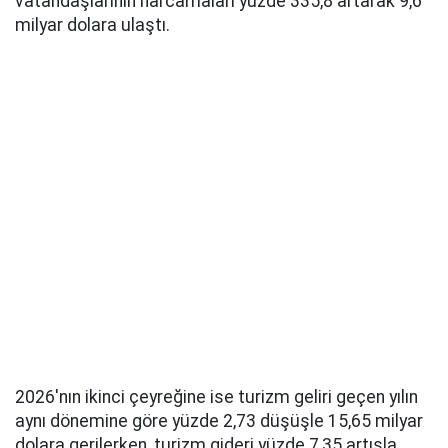
vatandaşlarının harcamaları yüzde 335,8 artarak 9,6
milyar dolara ulaştı.
2026'nın ikinci çeyreğine ise turizm geliri geçen yılın
aynı dönemine göre yüzde 2,73 düşüşle 15,65 milyar
dolara gerilerken, turizm gideri yüzde 7,35 artışla