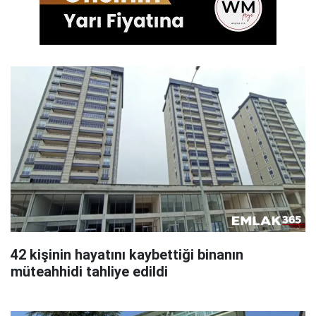
42 kişinin hayatını kaybettiği binanın
müteahhidi tahliye edildi