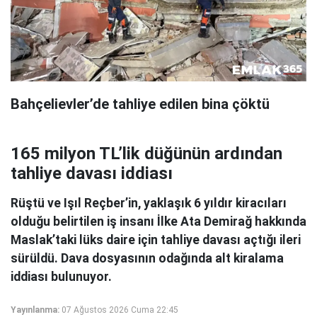
Bahçelievler’de tahliye edilen bina çöktü
165 milyon TL’lik düğünün ardından
tahliye davası iddiası
Rüştü ve Işıl Reçber’in, yaklaşık 6 yıldır kiracıları
olduğu belirtilen iş insanı İlke Ata Demirağ hakkında
Maslak’taki lüks daire için tahliye davası açtığı ileri
sürüldü. Dava dosyasının odağında alt kiralama
iddiası bulunuyor.
Yayınlanma:
07 Ağustos 2026 Cuma 22:45