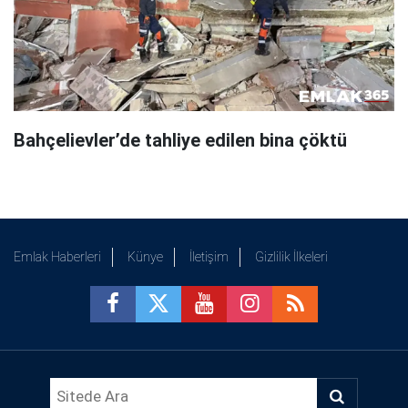
Bahçelievler’de tahliye edilen bina çöktü
Emlak Haberleri
Künye
İletişim
Gizlilik İlkeleri