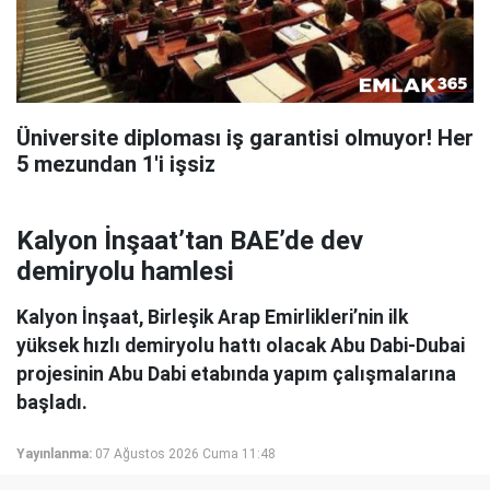
Üniversite diploması iş garantisi olmuyor! Her
5 mezundan 1'i işsiz
Kalyon İnşaat’tan BAE’de dev
demiryolu hamlesi
Kalyon İnşaat, Birleşik Arap Emirlikleri’nin ilk
yüksek hızlı demiryolu hattı olacak Abu Dabi-Dubai
projesinin Abu Dabi etabında yapım çalışmalarına
başladı.
Yayınlanma:
07 Ağustos 2026 Cuma 11:48