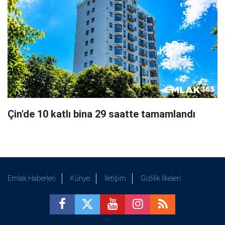
Çin'de 10 katlı bina 29 saatte tamamlandı
Emlak Haberleri
Künye
İletişim
Gizlilik İlkeleri