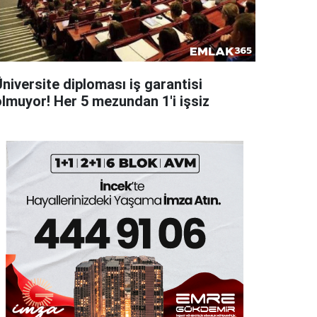
niversite diploması iş garantisi
olmuyor! Her 5 mezundan 1'i işsiz