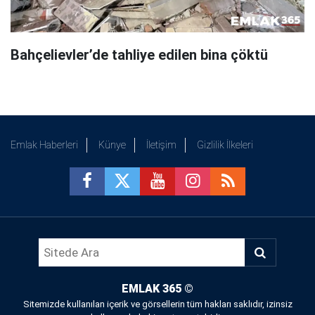
Bahçelievler’de tahliye edilen bina çöktü
Emlak Haberleri
Künye
İletişim
Gizlilik İlkeleri
EMLAK 365
©
Sitemizde kullanılan içerik ve görsellerin tüm hakları saklıdır, izinsiz