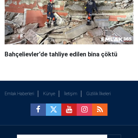
Bahçelievler’de tahliye edilen bina çöktü
Emlak Haberleri
Künye
İletişim
Gizlilik İlkeleri