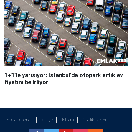
1+1’le yarışıyor: İstanbul’da otopark artık ev
fiyatını belirliyor
Emlak Haberleri
Künye
İletişim
Gizlilik İlkeleri