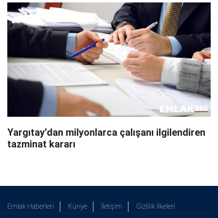
Yargıtay’dan milyonlarca çalışanı ilgilendiren
tazminat kararı
Emlak Haberleri
Künye
İletişim
Gizlilik İlkeleri