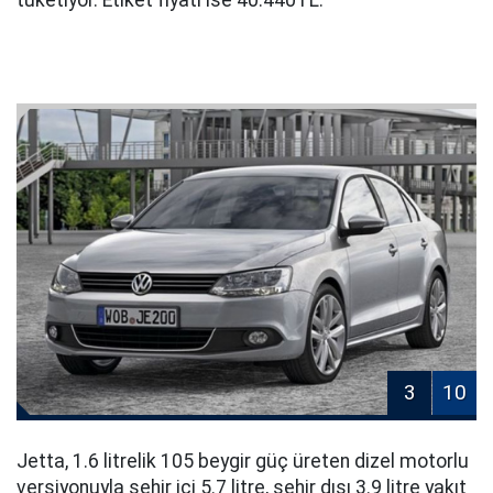
tüketiyor. Etiket fiyatı ise 40.440TL.
3
10
Jetta, 1.6 litrelik 105 beygir güç üreten dizel motorlu
versiyonuyla şehir içi 5.7 litre, şehir dışı 3.9 litre yakıt