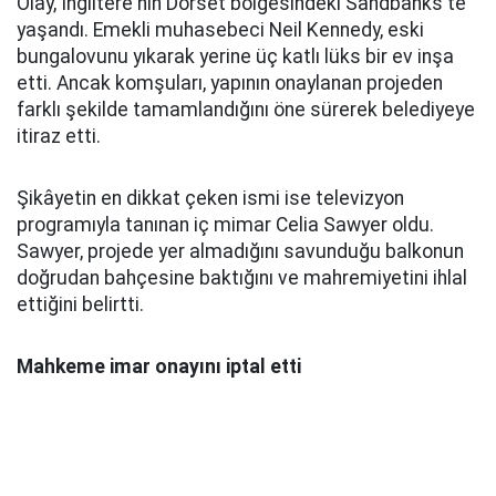
Olay, İngiltere'nin Dorset bölgesindeki Sandbanks'te
yaşandı. Emekli muhasebeci Neil Kennedy, eski
bungalovunu yıkarak yerine üç katlı lüks bir ev inşa
etti. Ancak komşuları, yapının onaylanan projeden
farklı şekilde tamamlandığını öne sürerek belediyeye
itiraz etti.
Şikâyetin en dikkat çeken ismi ise televizyon
programıyla tanınan iç mimar Celia Sawyer oldu.
Sawyer, projede yer almadığını savunduğu balkonun
doğrudan bahçesine baktığını ve mahremiyetini ihlal
ettiğini belirtti.
Mahkeme imar onayını iptal etti