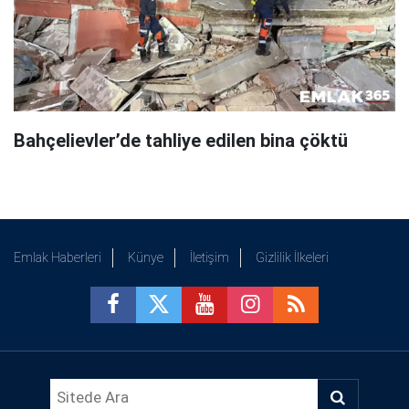
Bahçelievler’de tahliye edilen bina çöktü
Emlak Haberleri
Künye
İletişim
Gizlilik İlkeleri