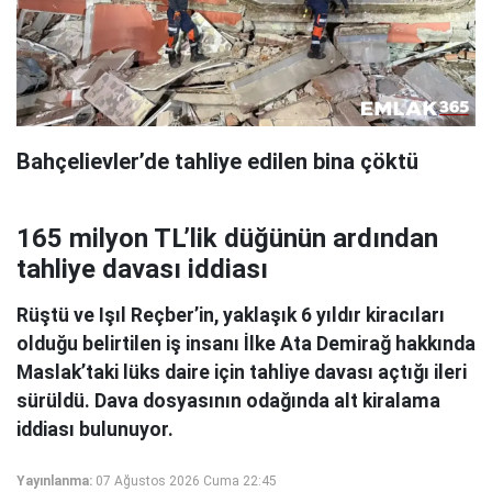
Bahçelievler’de tahliye edilen bina çöktü
165 milyon TL’lik düğünün ardından
tahliye davası iddiası
Rüştü ve Işıl Reçber’in, yaklaşık 6 yıldır kiracıları
olduğu belirtilen iş insanı İlke Ata Demirağ hakkında
Maslak’taki lüks daire için tahliye davası açtığı ileri
sürüldü. Dava dosyasının odağında alt kiralama
iddiası bulunuyor.
Yayınlanma:
07 Ağustos 2026 Cuma 22:45