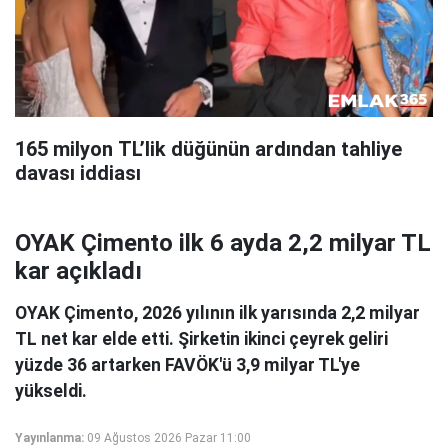
165 milyon TL’lik düğünün ardından tahliye
davası iddiası
OYAK Çimento ilk 6 ayda 2,2 milyar TL
kar açıkladı
OYAK Çimento, 2026 yılının ilk yarısında 2,2 milyar
TL net kar elde etti. Şirketin ikinci çeyrek geliri
yüzde 36 artarken FAVÖK'ü 3,9 milyar TL'ye
yükseldi.
Yayınlanma:
09 Ağustos 2026 Pazar 11:00