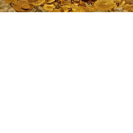
Altın piyasasında ABD'den gelen ekonomik verilerin
ardından hareketlilik yeniden artarken, yatırımcıların
gözü fiyatların önündeki kritik direnç ve destek
seviyelerine çevrildi. Teknik göstergelerdeki
güçlenmeye dikkat çeken Ekonomist Tuna Kaya, ons
altının 200 günlük hareketli ortalamayı aşması
halinde yükselişin hız kazanabileceğini belirtti. Kaya,