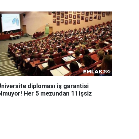
niversite diploması iş garantisi
olmuyor! Her 5 mezundan 1'i işsiz