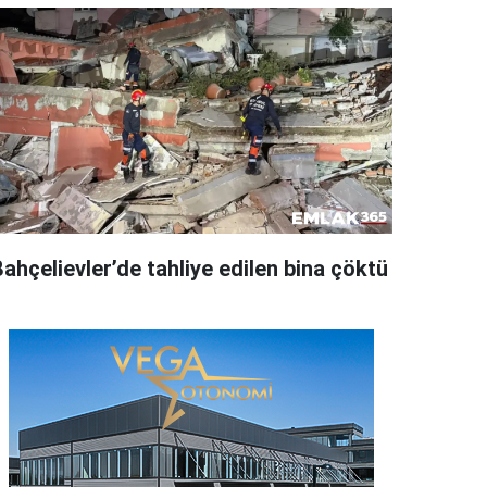
ahçelievler’de tahliye edilen bina çöktü