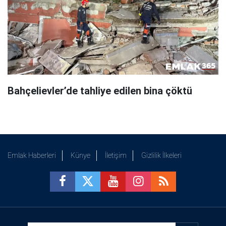
Bahçelievler’de tahliye edilen bina çöktü
Emlak Haberleri
Künye
İletişim
Gizlilik İlkeleri