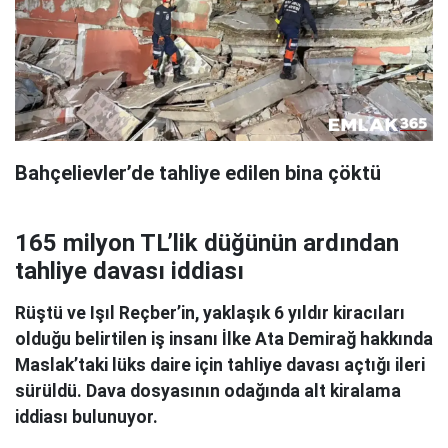
Bahçelievler’de tahliye edilen bina çöktü
165 milyon TL’lik düğünün ardından
tahliye davası iddiası
Rüştü ve Işıl Reçber’in, yaklaşık 6 yıldır kiracıları
olduğu belirtilen iş insanı İlke Ata Demirağ hakkında
Maslak’taki lüks daire için tahliye davası açtığı ileri
sürüldü. Dava dosyasının odağında alt kiralama
iddiası bulunuyor.