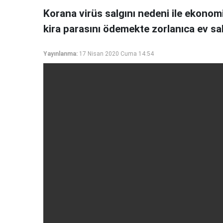
Korana virüs salgını nedeni ile ekonomi
kira parasını ödemekte zorlanıca ev sahip
Yayınlanma:
17 Nisan 2020 Cuma 14:54