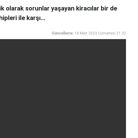
k olarak sorunlar yaşayan kiracılar bir de
leri ile karşı...
Güncelleme:
18 Mart 2023 Cumartesi 21:32