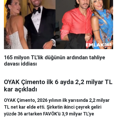
165 milyon TL’lik düğünün ardından tahliye
davası iddiası
OYAK Çimento ilk 6 ayda 2,2 milyar TL
kar açıkladı
OYAK Çimento, 2026 yılının ilk yarısında 2,2 milyar
TL net kar elde etti. Şirketin ikinci çeyrek geliri
yüzde 36 artarken FAVÖK'ü 3,9 milyar TL'ye