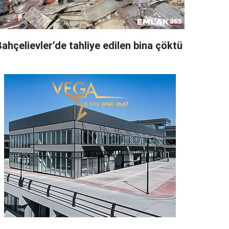
ahçelievler’de tahliye edilen bina çöktü