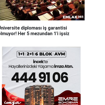
niversite diploması iş garantisi
olmuyor! Her 5 mezundan 1'i işsiz