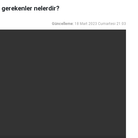
 gerekenler nelerdir?
Güncelleme:
18 Mart 2023 Cumartesi 21:03