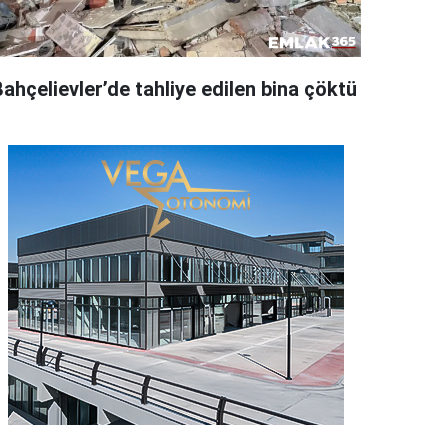
ahçelievler’de tahliye edilen bina çöktü