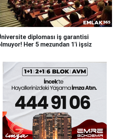
niversite diploması iş garantisi
olmuyor! Her 5 mezundan 1'i işsiz