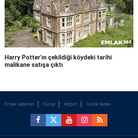
Harry Potter'ın çekildiği köydeki tarihi
malikane satışa çıktı
Emlak Haberleri
Künye
İletişim
Gizlilik İlkeleri