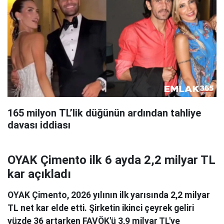
165 milyon TL’lik düğünün ardından tahliye
davası iddiası
OYAK Çimento ilk 6 ayda 2,2 milyar TL
kar açıkladı
OYAK Çimento, 2026 yılının ilk yarısında 2,2 milyar
TL net kar elde etti. Şirketin ikinci çeyrek geliri
yüzde 36 artarken FAVÖK'ü 3,9 milyar TL'ye