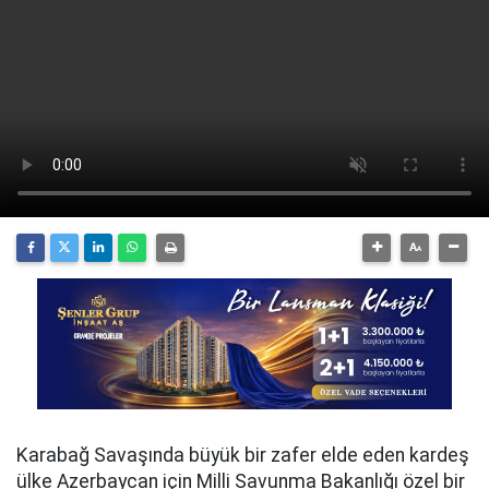
Karabağ Savaşında büyük bir zafer elde eden kardeş
ülke Azerbaycan için Milli Savunma Bakanlığı özel bir