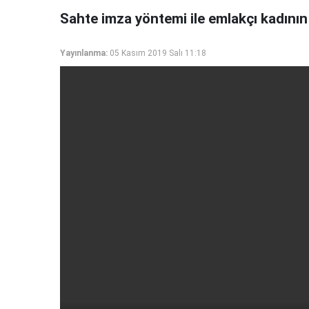
Sahte imza yöntemi ile emlakçı kadının t
Yayınlanma:
05 Kasım 2019 Salı 11:18